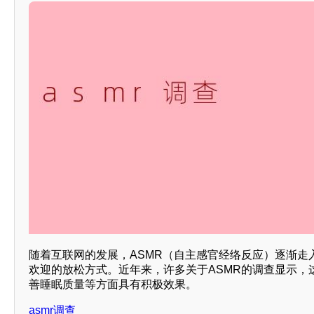
随着互联网的发展，ASMR（自主感官经络反应）逐渐走
欢迎的放松方式。近年来，许多关于ASMR的调查显示，
善睡眠质量等方面具有积极效果。
asmr调查