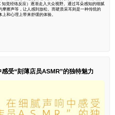
X 知觉经络反应）逐渐走入大众视野。通过耳朵感知的细腻
的摩擦声等，让人感到放松。而硬质采耳则是一种传统的
体上和心理上带来舒缓的体验。
中感受“刻薄店员ASMR”的独特魅力