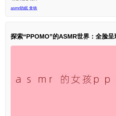
asmr助眠 拿铁
探索“PPOMO”的ASMR世界：全脸