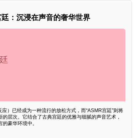
MR宫廷：沉浸在声音的奢华世界
络反应）已经成为一种流行的放松方式，而“ASMR宫廷”则将
新的层次。它结合了古典宫廷的优雅与细腻的声音艺术，
宫的豪华环境中。