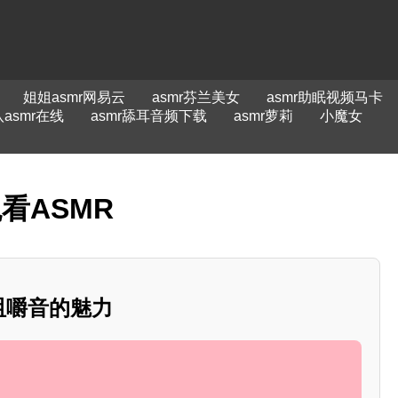
姐姐asmr网易云
asmr芬兰美女
asmr助眠视频马卡
asmr在线
asmr舔耳音频下载
asmr萝莉
小魔女
看ASMR
咀嚼音的魅力