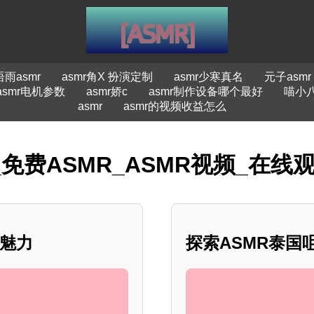
雨asmr
asmr角X 扮演定制
asmr少寒真名
元子asmr
asmr电机参数
asmr娇c
asmr制作设备哪个最好
喵小八
asmr
asmr的视频收益怎么
_免费ASMR_ASMR视频_在线观
的魅力
探索ASMR泰国