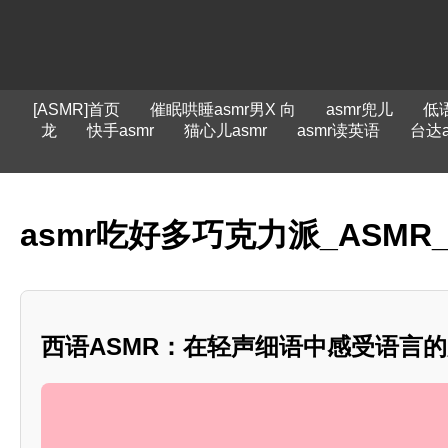
[ASMR]首页
催眠哄睡asmr男X 向
asmr兜儿
低语
龙
快手asmr
猫心儿asmr
asmr读英语
台达
asmr吃好多巧克力派_ASMR
西语ASMR：在轻声细语中感受语言