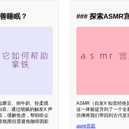
改善睡眠？
### 探索AS
如磨豆、倒牛奶、轻柔搅
ASMR（自发X 知觉经
内容。通过细腻的触发X 声
这一体验提升到了一个全
应，缓解焦虑，帮助听众
仿佛将我们带回到古代皇
啡氛围但需避免咖啡因影
asmr宫廷