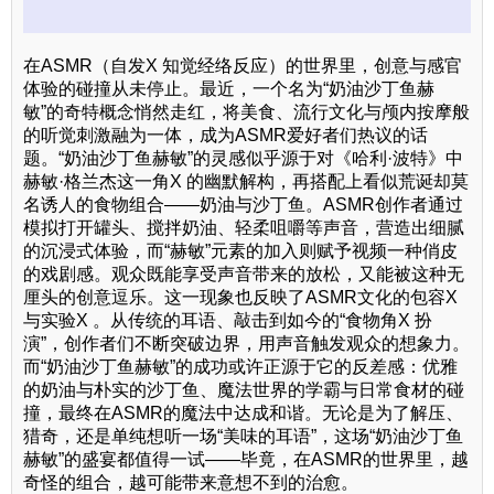
在ASMR（自发X 知觉经络反应）的世界里，创意与感官
体验的碰撞从未停止。最近，一个名为“奶油沙丁鱼赫
敏”的奇特概念悄然走红，将美食、流行文化与颅内按摩般
的听觉刺激融为一体，成为ASMR爱好者们热议的话
题。“奶油沙丁鱼赫敏”的灵感似乎源于对《哈利·波特》中
赫敏·格兰杰这一角X 的幽默解构，再搭配上看似荒诞却莫
名诱人的食物组合——奶油与沙丁鱼。ASMR创作者通过
模拟打开罐头、搅拌奶油、轻柔咀嚼等声音，营造出细腻
的沉浸式体验，而“赫敏”元素的加入则赋予视频一种俏皮
的戏剧感。观众既能享受声音带来的放松，又能被这种无
厘头的创意逗乐。这一现象也反映了ASMR文化的包容X
与实验X 。从传统的耳语、敲击到如今的“食物角X 扮
演”，创作者们不断突破边界，用声音触发观众的想象力。
而“奶油沙丁鱼赫敏”的成功或许正源于它的反差感：优雅
的奶油与朴实的沙丁鱼、魔法世界的学霸与日常食材的碰
撞，最终在ASMR的魔法中达成和谐。无论是为了解压、
猎奇，还是单纯想听一场“美味的耳语”，这场“奶油沙丁鱼
赫敏”的盛宴都值得一试——毕竟，在ASMR的世界里，越
奇怪的组合，越可能带来意想不到的治愈。