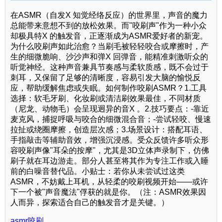
在ASMR（自发X 知觉经络反应）的世界里，声音的魔力
总能带来意想不到的放松效果。而"咬刷声"作为一种小众
却极具特X 的触发音，正逐渐成为ASMR爱好者的新宠。
为什么咬刷声如此治愈？当刷毛被轻轻咬合或摩擦时，产
生的细微脆响、沙沙声和弹X 回弹音，能精准刺激听众的
听觉神经。这种声音兼具节奏感与柔软质感，既不会过于
刺耳，又保留了足够的清晰度，容易引发大脑的愉悦反
应，帮助缓解焦虑或失眠。如何制作咬刷ASMR？1.工具
选择：软毛牙刷、化妆刷或清洁刷效果最佳，不同材质
（尼龙、动物毛）会呈现迥异的音X 。2.技巧要点：-靠近
麦克风，捕捉呼吸与咬合的细微混合音；-尝试轻咬、慢速
拉扯或绕圈摩擦，创造层次感；3.场景设计：搭配耳语、
手指敲击等辅助音效，增强沉浸感。受众反馈许多听众形
容咬刷声像"耳朵的按摩"，尤其是3D立体声录制下，仿佛
刷子就在耳边游走。部分人甚至将其作为专注工作或入睡
前的白噪音替代品。小贴士：若你从未尝试过这类
ASMR，不妨戴上耳机，从轻柔的咬刷视频开始——或许
下一个被"声音魔法"俘获的就是你。（注：ASMR效果因
人而异，探索适合自己的触发音才是关键。）
asmr咬刷