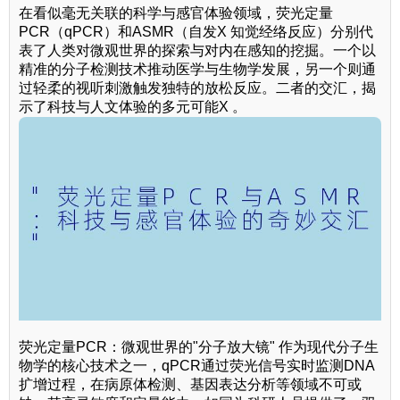
在看似毫无关联的科学与感官体验领域，荧光定量
PCR（qPCR）和ASMR（自发X 知觉经络反应）分别代
表了人类对微观世界的探索与对内在感知的挖掘。一个以
精准的分子检测技术推动医学与生物学发展，另一个则通
过轻柔的视听刺激触发独特的放松反应。二者的交汇，揭
示了科技与人文体验的多元可能X 。
荧光定量PCR：微观世界的"分子放大镜" 作为现代分子生
物学的核心技术之一，qPCR通过荧光信号实时监测DNA
扩增过程，在病原体检测、基因表达分析等领域不可或