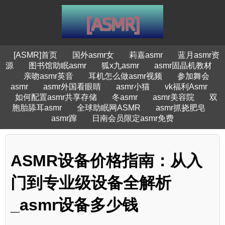
[ASMR]首页
国外asmr女
莉嘉asmr
蓝月asmr资
源
图书馆助眠asmr
狐x九asmr
asmr固晶机教材
亲吻asmr英音
耳机怎么做asmr视频
参加舞会
asmr
asmr外国看眼睛
asmr小猫
vk福利Asmr
如何配置asmr共享存储
冬asmr
asmr美容院
双
胞胎舔耳asmr
全球助眠网ASMR
asmr抓挠肥皂
asmr蹿
日南会员限定asmr免费
ASMR设备价格指南：从入
门到专业级设备全解析
_asmr设备多少钱