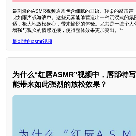
最刺激的ASMR视频通常包含细腻的耳语、轻柔的敲击声
比如雨声或海浪声。这些元素能够营造出一种沉浸式的氛
适，极大地放松身心，带来愉悦的体验。尤其是一些个人化
增强与观众的情感连接，使得整体效果更加突出。**
最刺激的asmr视频
为什么“红唇ASMR”视频中，唇部特
能带来如此强烈的放松效果？