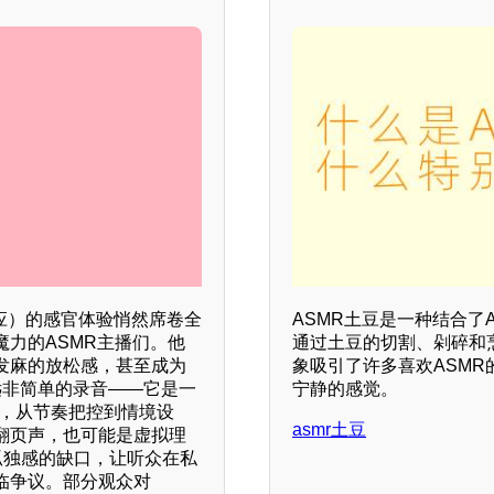
反应）的感官体验悄然席卷全
ASMR土豆是一种结合了
力的ASMR主播们。他
通过土豆的切割、剁碎和
发麻的放松感，甚至成为
象吸引了许多喜欢ASM
远非简单的录音——它是一
宁静的感觉。
选，从节奏把控到情境设
asmr土豆
翻页声，也可能是虚拟理
孤独感的缺口，让听众在私
临争议。部分观众对