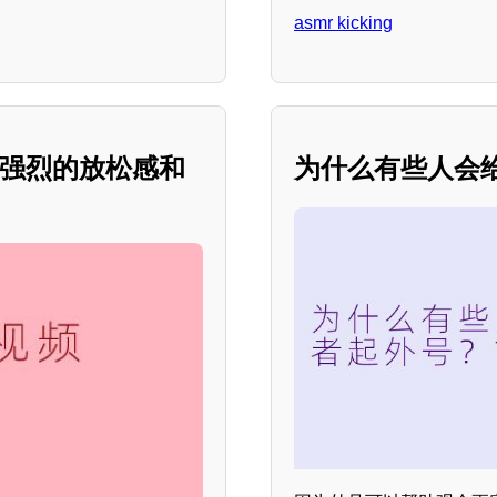
asmr kicking
来强烈的放松感和
为什么有些人会给