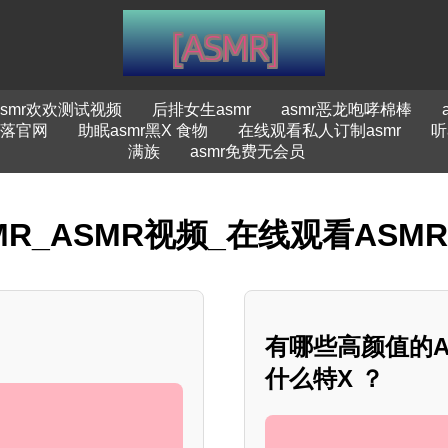
asmr欢欢测试视频
后排女生asmr
asmr恶龙咆哮棉棒
部落官网
助眠asmr黑X 食物
在线观看私人订制asmr
听
满族
asmr免费无会员
MR_ASMR视频_在线观看ASMR
有哪些高颜值的
什么特X ？