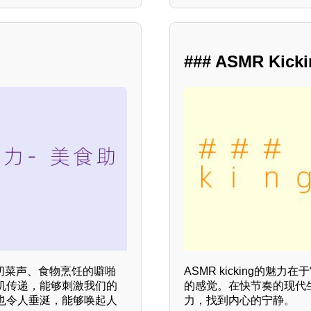
### ASMR K
如切菜声、食物烹饪的噼啪
ASMR kicking的
机传递，能够刺激我们的
的感觉。在快节奏的现代
也令人垂涎，能够唤起人
力，找到内心的宁静。