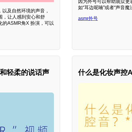
因为外号可以帮助观众更
如“耳边呢喃”或者“声音
，以及自然环境的声音，
围，让人感到安心和舒
asmr外号
的ASMR角X 扮演，可以
写和轻柔的说话声
什么是化妆声控A