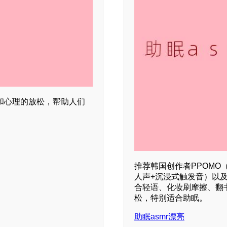
和心理的放松，帮助人们
推荐韩国创作者PPOMO（高
人声+沉浸式触发音）以及L
合轻语、化妆刷摩擦、翻
松，特别适合助眠。
助眠asmr漂亮